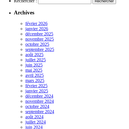
Rechercher :
Archives
février 2026
janvier 2026
décembre 2025
novembre 2025
octobre 2025
septembre 2025
août 2025
juillet 2025
juin 2025
mai 2025
avril 2025
mars 2025
février 2025
janvier 2025
décembre 2024
novembre 2024
octobre 2024
septembre 2024
août 2024
juillet 2024
juin 2024