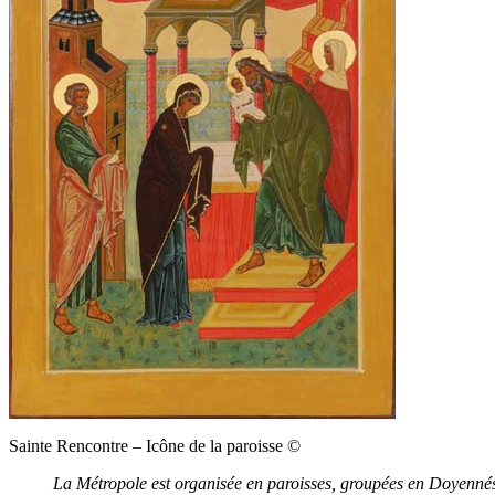
Sainte Rencontre – Icône de la paroisse ©
La Métropole est organisée en paroisses, groupées en Doyennés