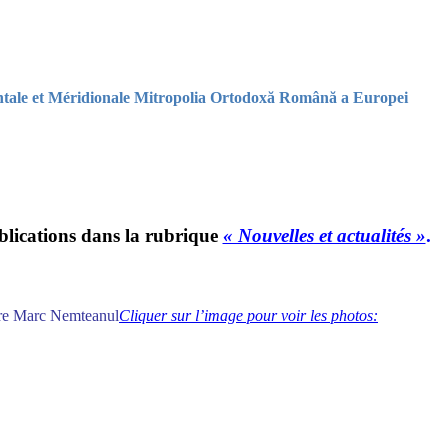
dentale et Méridionale Mitropolia Ortodoxă Română a Europei
lications dans la rubrique
« Nouvelles et actualités »
.
ire Marc Nemteanul
Cliquer sur l’image pour voir les photos: