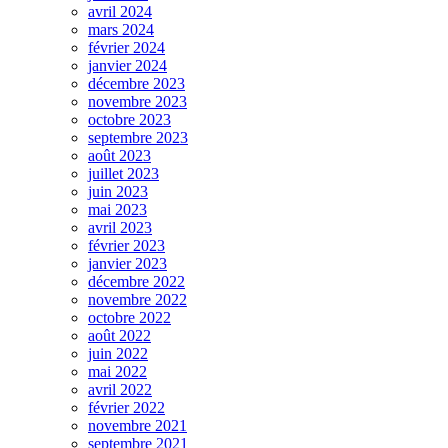
avril 2024
mars 2024
février 2024
janvier 2024
décembre 2023
novembre 2023
octobre 2023
septembre 2023
août 2023
juillet 2023
juin 2023
mai 2023
avril 2023
février 2023
janvier 2023
décembre 2022
novembre 2022
octobre 2022
août 2022
juin 2022
mai 2022
avril 2022
février 2022
novembre 2021
septembre 2021