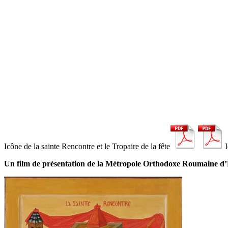
Icône de la sainte Rencontre et le Tropaire de la fête
I
Un film de présentation de la Métropole Orthodoxe Roumaine d’